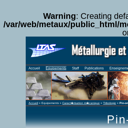
Warning
: Creating def
/var/web/metaux/public_html
o
Accueil
Equipements
Staff
Publications
Enseignem
Accueil
»
Equipements
»
Caract�risation m�canique
»
Tribologie
»
Pin-on
Pin