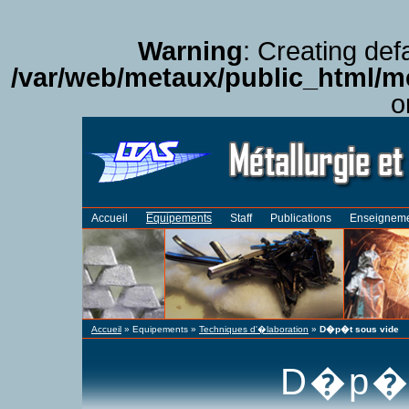
Warning
: Creating def
/var/web/metaux/public_html
o
Accueil
Equipements
Staff
Publications
Enseignem
Accueil
»
Equipements
»
Techniques d'�laboration
»
D�p�t sous vide
D�p�t